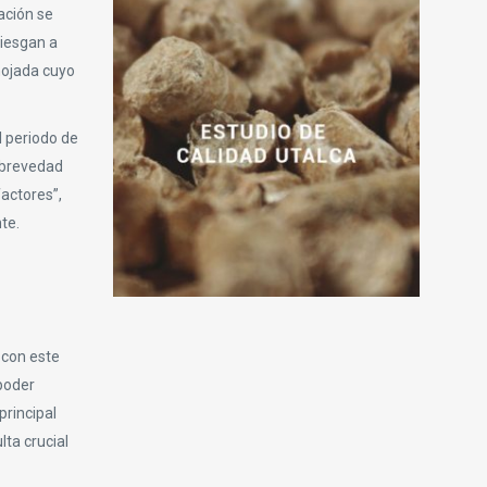
ación se
riesgan a
mojada cuyo
l periodo de
a brevedad
actores”,
te.
 con este
 poder
principal
lta crucial