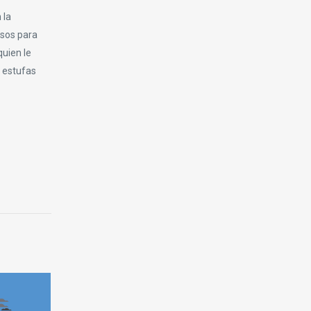
 la
rsos para
quien le
 estufas