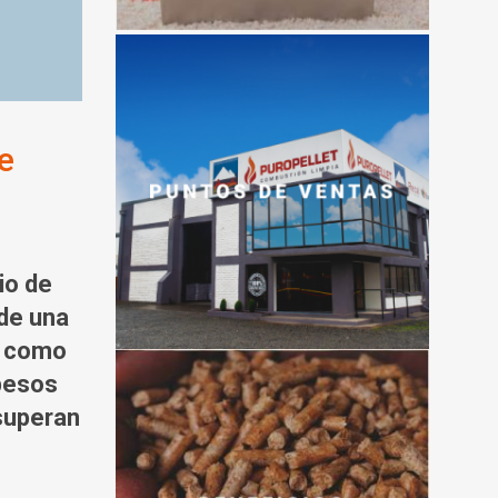
e
io de
 de una
a como
 pesos
superan