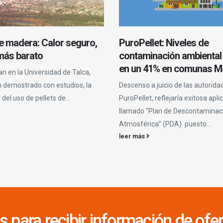
de madera: Calor seguro,
PuroPellet: Niveles de
 más barato
contaminación ambiental
en un 41% en comunas Ma
an en la Universidad de Talca,
 demostrado con estudios, la
Descenso a juicio de las autorida
 del uso de pellets de...
PuroPellet, reflejaría exitosa apli
llamado “Plan de Descontamina
Atmosférica” (PDA) puesto...
leer más
s para recibir información de of