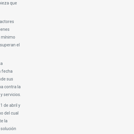
mpieza que
 actores
uienes
un mínimo
 superan el
na
a fecha
esde sus
a contra la
y servicios.
 de abril y
o del cual
e la
 solución