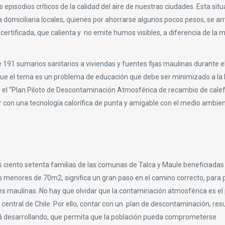
pisodios críticos de la calidad del aire de nuestras ciudades. Esta situ
a domiciliaria locales, quienes por ahorrarse algunos pocos pesos, se ar
ertificada, que calienta y no emite humos visibles, a diferencia de la 
91 sumarios sanitarios a viviendas y fuentes fijas maulinas durante e
lo que el tema es un problema de educación que debe ser minimizado a l
do el “Plan Piloto de Descontaminación Atmosférica de recambio de calef
r con una tecnología calorífica de punta y amigable con el medio ambien
vas ciento setenta familias de las comunas de Talca y Maule beneficiadas
das menores de 70m2, significa un gran paso en el camino correcto, para
s maulinas. No hay que olvidar que la contaminación atmosférica es el 
entral de Chile. Por ello, contar con un plan de descontaminación, resu
stá desarrollando, que permita que la población pueda comprometerse