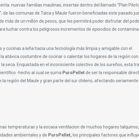
tenta nuevas familias maulinas, insertas dentro del llamado “Plan Pilot
 de las comunas de Talca y Maule fueron beneficiadas este pasado ju
e más de un millón de pesos, que les permitirá poder disfrutar del pode
para luchar contra los peligrosos incrementos de episodios de contamina
es y cocinas a leña hacia una tecnología más limpia y amigable con el
a atávica costumbre de cocinar o calentar los hogares de la región con 
 seca. Enquistada en el inconsciente colectivo de los sureños, esta tra
ientífico -hecho al cual se suma
PuroPellet
de ser la responsable direct
 la región del Maule y gran parte del sur chileno, afectando seriamente
simas temperaturas y la escasa ventilacion de muchos hogares talquinos,
oridades ambientales y de
PuroPellet,
los principales factores que influ