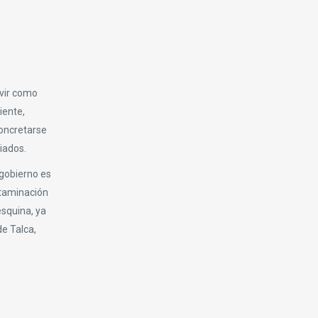
rvir como
iente,
concretarse
iados.
 gobierno es
ntaminación
esquina, ya
de Talca,