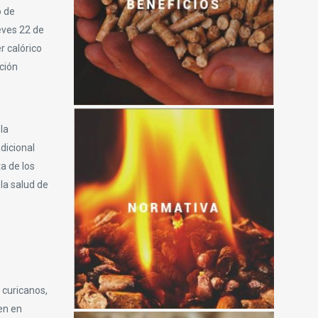
o de
eves 22 de
r calórico
ción
la
dicional
a de los
 la salud de
 curicanos,
yen en