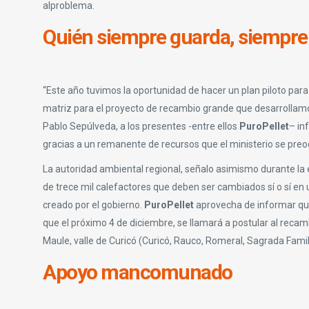
alproblema.
Quién siempre guarda, siempre
“Este año tuvimos la oportunidad de hacer un plan piloto par
matriz para el proyecto de recambio grande que desarrollamo
Pablo Sepúlveda, a los presentes -entre ellos
PuroPellet
– in
gracias a un remanente de recursos que el ministerio se pre
La autoridad ambiental regional, señalo asimismo durante la 
de trece mil calefactores que deben ser cambiados sí o sí en
creado por el gobierno.
PuroPellet
aprovecha de informar que 
que el próximo 4 de diciembre, se llamará a postular al recam
Maule, valle de Curicó (Curicó, Rauco, Romeral, Sagrada Famil
Apoyo mancomunado