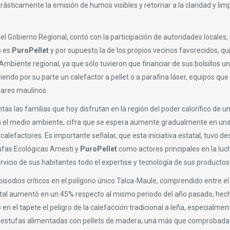
ásticamente la emisión de humos visibles y retornar a la claridad y li
del Gobierno Regional, contó con la participación de autoridades locales,
o es
PuroPellet
y por supuesto la de los propios vecinos favorecidos, q
 Ambiente regional, ya que sólo tuvieron que financiar de sus bolsillos 
endo por su parte un calefactor a pellet o a parafina láser, equipos que
gares maulinos.
as las familias que hoy disfrutan en la región del poder calorífico de u
 el medio ambiente, cifra que se espera aumente gradualmente en un
calefactores. Es importante señalar, que esta iniciativa estatal, tuvo d
tufas Ecológicas Amesti y
PuroPellet
como actores principales en la luch
icio de sus habitantes todo el expertise y tecnología de sus productos 
sodios críticos en el polígono único Talca-Maule, comprendido entre el 1
tal aumentó en un 45% respecto al mismo periodo del año pasado, hech
 el tapete el peligro de la calefacción tradicional a leña, especialment
e estufas alimentadas con pellets de madera, una más que comprobada