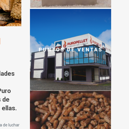
l
idades
Puro
s de
ellas.
a de luchar