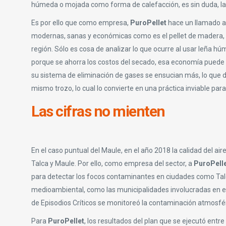
húmeda o mojada como forma de calefacción, es sin duda, la 
Es por ello que como empresa,
PuroPellet
hace un llamado a
modernas, sanas y económicas como es el pellet de madera,
región. Sólo es cosa de analizar lo que ocurre al usar leña h
porque se ahorra los costos del secado, esa economía puede 
su sistema de eliminación de gases se ensucian más, lo que d
mismo trozo, lo cual lo convierte en una práctica inviable par
Las cifras no mienten
En el caso puntual del Maule, en el año 2018 la calidad del a
Talca y Maule. Por ello, como empresa del sector, a
PuroPell
para detectar los focos contaminantes en ciudades como Talca
medioambiental, como las municipalidades involucradas en est
de Episodios Críticos se monitoreó la contaminación atmosfér
Para
PuroPellet
, los resultados del plan que se ejecutó entr