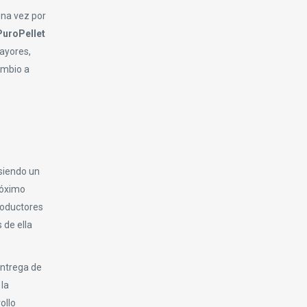
una vez por
PuroPellet
mayores,
ambio a
siendo un
róximo
roductores
 de ella
entrega de
 la
ollo