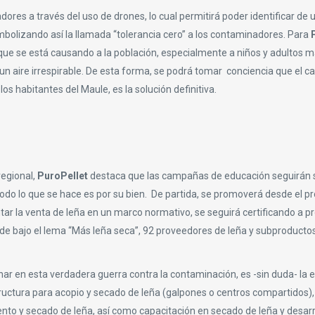
ores a través del uso de drones, lo cual permitirá poder identificar de 
olizando así la llamada “tolerancia cero” a los contaminadores. Para
que se está causando a la población, especialmente a niños y adultos 
 aire irrespirable. De esta forma, se podrá tomar conciencia que el c
 habitantes del Maule, es la solución definitiva.
regional,
PuroPellet
destaca que las campañas de educación seguirán 
odo lo que se hace es por su bien. De partida, se promoverá desde el p
r la venta de leña en un marco normativo, se seguirá certificando a p
nde bajo el lema “Más leña seca”, 92 proveedores de leña y subproductos
r en esta verdadera guerra contra la contaminación, es -sin duda- la 
tructura para acopio y secado de leña (galpones o centros compartidos),
nto y secado de leña, así como capacitación en secado de leña y desarr