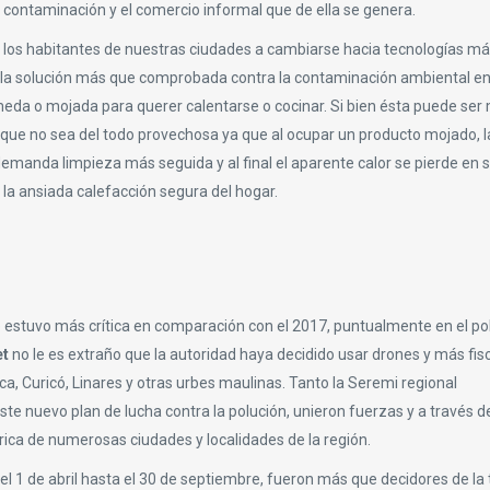
contaminación y el comercio informal que de ella se genera.
 los habitantes de nuestras ciudades a cambiarse hacia tecnologías m
 la solución más que comprobada contra la contaminación ambiental en
úmeda o mojada para querer calentarse o cocinar. Si bien ésta puede ser
que no sea del todo provechosa ya que al ocupar un producto mojado, l
emanda limpieza más seguida y al final el aparente calor se pierde en s
a la ansiada calefacción segura del hogar.
ire estuvo más crítica en comparación con el 2017, puntualmente en el po
et
no le es extraño que la autoridad haya decidido usar drones y más fis
, Curicó, Linares y otras urbes maulinas. Tanto la Seremi regional
e nuevo plan de lucha contra la polución, unieron fuerzas y a través de
ica de numerosas ciudades y localidades de la región.
e el 1 de abril hasta el 30 de septiembre, fueron más que decidores de l