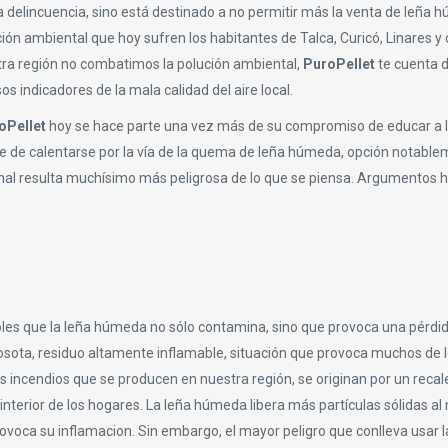
 la delincuencia, sino está destinado a no permitir más la venta de leña
ión ambiental que hoy sufren los habitantes de Talca, Curicó, Linares y 
ra región no combatimos la polución ambiental,
PuroPellet
te cuenta 
s indicadores de la mala calidad del aire local.
oPellet
hoy se hace parte una vez más de su compromiso de educar a 
bre de calentarse por la vía de la quema de leña húmeda, opción notab
final resulta muchísimo más peligrosa de lo que se piensa. Argumentos 
es que la leña húmeda no sólo contamina, sino que provoca una pérdi
eosota, residuo altamente inflamable, situación que provoca muchos de 
los incendios que se producen en nuestra región, se originan por un rec
l interior de los hogares. La leña húmeda libera más partículas sólidas 
rovoca su inflamacion. Sin embargo, el mayor peligro que conlleva usar l