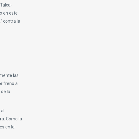
 Talca-
o en este
” contra la
mente las
r freno a
 de la
 al
ora. Como la
es en la