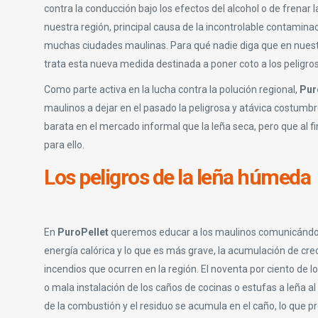
contra la conducción bajo los efectos del alcohol o de frenar
nuestra región, principal causa de la incontrolable contaminac
muchas ciudades maulinas. Para qué nadie diga que en nuest
trata esta nueva medida destinada a poner coto a los peligroso
Como parte activa en la lucha contra la polución regional,
Pur
maulinos a dejar en el pasado la peligrosa y atávica costum
barata en el mercado informal que la leña seca, pero que al 
para ello.
Los peligros de la leña húmeda
En
PuroPellet
queremos educar a los maulinos comunicándol
energía calórica y lo que es más grave, la acumulación de cr
incendios que ocurren en la región. El noventa por ciento de 
o mala instalación de los caños de cocinas o estufas a leña a
de la combustión y el residuo se acumula en el caño, lo que p