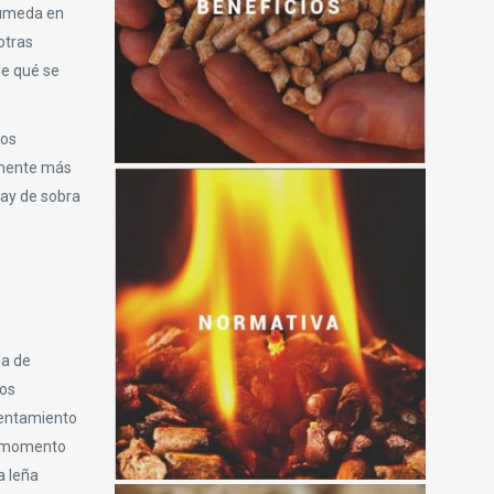
 húmeda en
otras
de qué se
los
lemente más
hay de sobra
da de
los
alentamiento
al momento
a leña