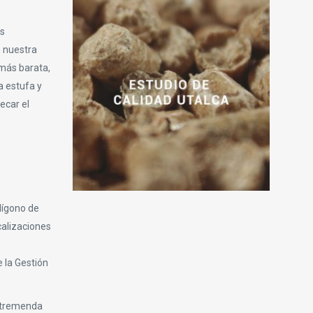
ás
 nuestra
 más barata,
a estufa y
ecar el
lígono de
calizaciones
 la Gestión
a tremenda