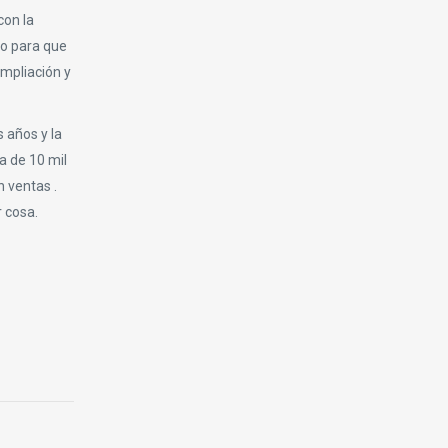
con la
vo para que
ampliación y
 años y la
a de 10 mil
n ventas .
r cosa.