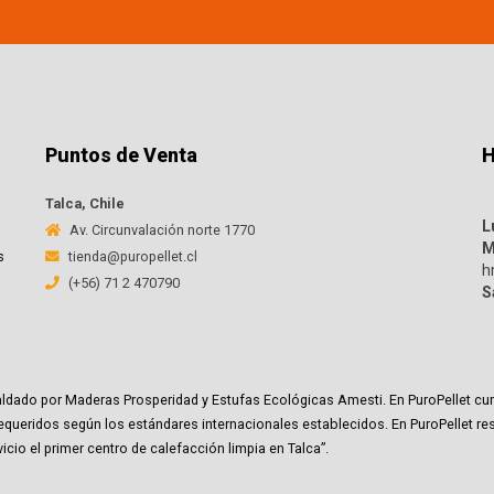
Puntos de Venta
H
Talca, Chile
L
Av. Circunvalación norte 1770
M
s
tienda@puropellet.cl
h
(+56) 71 2 470790
S
espaldado por Maderas Prosperidad y Estufas Ecológicas Amesti. En PuroPellet
ueridos según los estándares internacionales establecidos. En PuroPellet r
cio el primer centro de calefacción limpia en Talca”.