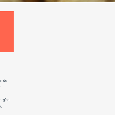
ón de
r
ergías
o.