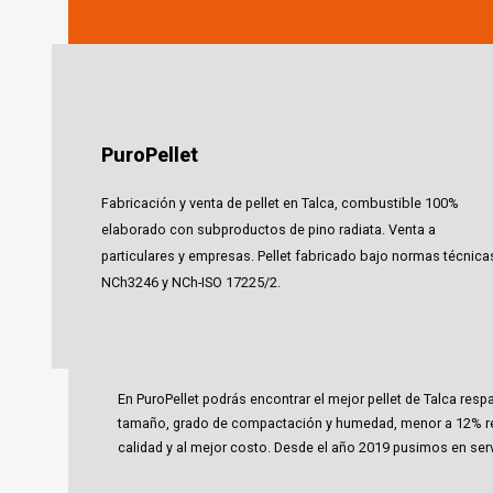
PuroPellet
Fabricación y venta de pellet en Talca, combustible 100%
elaborado con subproductos de pino radiata. Venta a
particulares y empresas. Pellet fabricado bajo normas técnica
NCh3246 y NCh-ISO 17225/2.
En PuroPellet podrás encontrar el mejor pellet de Talca r
tamaño, grado de compactación y humedad, menor a 12% req
calidad y al mejor costo. Desde el año 2019 pusimos en servi