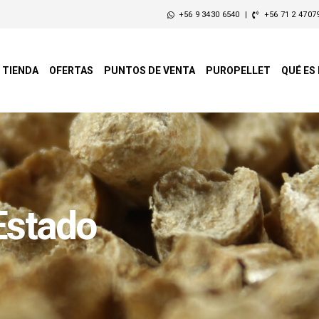
+56 9 3430 6540
|
+56 71 2 4707
TIENDA
OFERTAS
PUNTOS DE VENTA
PUROPELLET
QUÉ ES
Estado