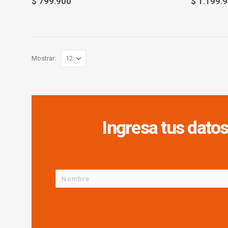
$
799.900
$
1.199.
Mostrar:
Ingresa tus datos