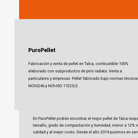
PuroPellet
Fabricación y venta de pellet en Talca, combustible 100%
elaborado con subproductos de pino radiata. Venta a
particulares y empresas. Pellet fabricado bajo normas técnica
NCh3246 y NCh-ISO 17225/2.
En PuroPellet podrás encontrar el mejor pellet de Talca r
tamaño, grado de compactación y humedad, menor a 12% req
calidad y al mejor costo. Desde el año 2019 pusimos en servi