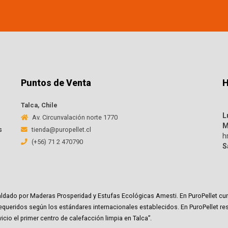
Puntos de Venta
H
Talca, Chile
L
Av. Circunvalación norte 1770
M
s
tienda@puropellet.cl
h
(+56) 71 2 470790
S
espaldado por Maderas Prosperidad y Estufas Ecológicas Amesti. En PuroPellet
ueridos según los estándares internacionales establecidos. En PuroPellet r
cio el primer centro de calefacción limpia en Talca”.