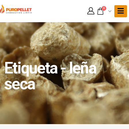
0
Etiqueta - leña
seca