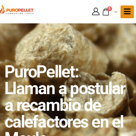
0
PuroPellet:
Llaman a postular
a recambio de
calefactores en el